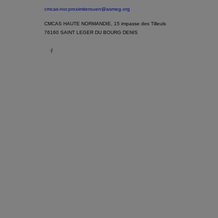
cmcas-nor.proximiterouen@asmeg.org
CMCAS HAUTE NORMANDIE, 15 impasse des Tilleuls
76160 SAINT LEGER DU BOURG DENIS