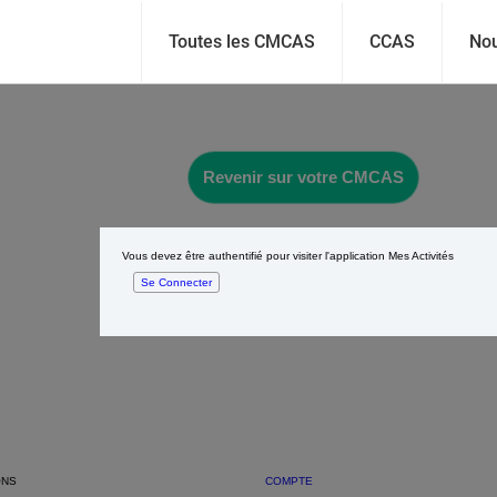
Toutes les CMCAS
CCAS
Nou
Revenir sur votre CMCAS
Vous devez être authentifié pour visiter l'application Mes Activités
Se Connecter
ONS
COMPTE