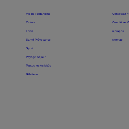
Vie de l’organisme
Contactez-n
Culture
Conditions 
Loisir
A propos
Santé-Prévoyance
sitemap
Sport
Voyage-Séjour
Toutes les Activités
Billetterie