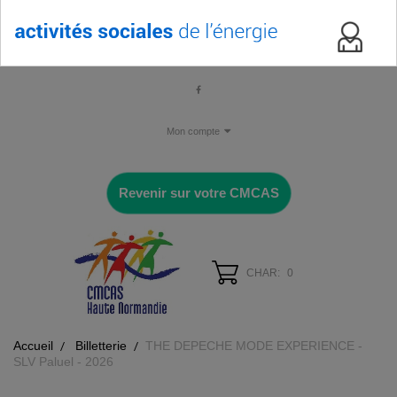
Mon compte
Revenir sur votre CMCAS
CHAR:
0
Accueil
Billetterie
THE DEPECHE MODE EXPERIENCE -
SLV Paluel - 2026