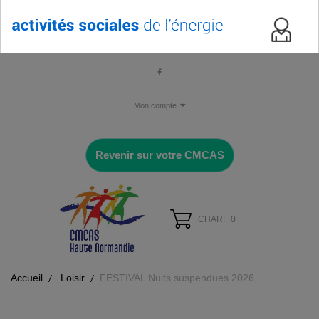
Mon compte
Revenir sur votre CMCAS
CHAR:
0
Accueil
Loisir
FESTIVAL Nuits suspendues 2026