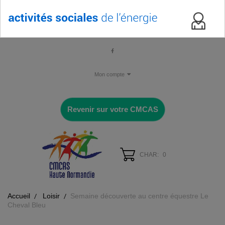
Mon compte
Revenir sur votre CMCAS
CHAR:
0
Accueil
Loisir
Semaine découverte au centre équestre Le
Cheval Bleu